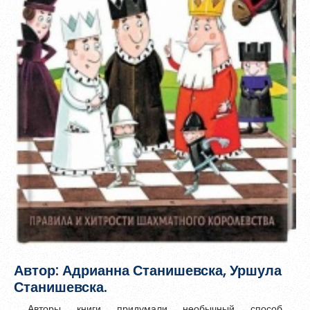
Зарегистрироваться
Услуги
Контакты
Пароль должен быть минимум 6 символов и содержать хотя
бы одну строчную букву, одну прописную букву, одну цифру
и один специальный символ.
Автор: Адрианна Станишевска, Уршула
Станишевска.
Авторы книги придумали необычный способ