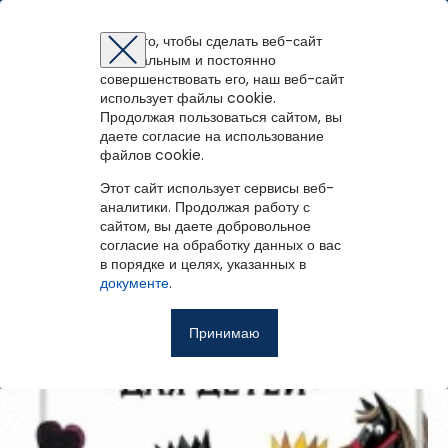
Няндомская центральная районная библиотека
Для того, чтобы сделать веб-сайт
оптимальным и постоянно
Восстановление пароля
Регистрация на портале
Авторизация
Вы успешно зарегистрированы!
совершенствовать его, наш веб-сайт
войти
или
зарегистрироваться
использует файлы cookie.
Для того чтобы получить доступ к полнотекстовым документам и
Зарегистрированные пользователи имеют доступ к
Вернуться назад
Продолжая пользоваться сайтом, вы
Перейти на портал
записям вебинаров необходимо авторизоваться.
методическим рекомендациям, сценариям мероприятий,
Если у вас еще нет учетной записи,
даете согласие на использование
зарегистрируйтесь.
Шахматы для детей
библиографическим и другим полнотекстовым документам, а
файлов cookie.
Ошибка регистрации.
Перезагрузите
страницу и попробуйте
также к записям вебинаров.
снова
Этот сайт использует сервисы веб-
Восстановить пароль
аналитики. Продолжая работу с
сайтом, вы даете добровольное
Главная
согласие на обработку данных о вас
в порядке и целях, указанных в
Введите эл.почту, привязанную к профилю на портале. На
События
документе
.
неё мы отправим ссылку для восстановления пароля.
Запомнить меня
О библиотеке
Принимаю
Войти
Советуем почитать
Ещё
Восстановить пароль
Фотоальбом