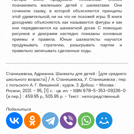
познакомить маленьких детей с шахматами. Они
Обновить
сочинили сказку, в которой объясняются принципы
этой удивительной, ни на что не похожей игры. В книге
доходчиво объясняется, как называются фигуры и как
Я согласен на обработку
персональных данных
они передвигаются на шахматной доске. С помощью
Я согласен с
правилами использования материалов
,
рисунков и диаграмм наглядно показаны основные
размещённых на портале.
приемы и правила. Юные шахматисты научатся
продумывать стратегию, разыгрывать партии и
правильно записывать сделанные ходы.
Зарегистрироваться
Станишевска, Адрианна. Шахматы для детей : [для среднего
школьного возраста] / А. Станишевска, У. Станишевска ; пер.
Уже зарегистрированы?
Войти
с польского А. Г. Векшиной ; худож. З. Добош. - Москва :
Росмэн, 2021. - 95, [1] с. : цв. ил. - ISBN 978-5-353-09236-0
(в пер.) : 459.95 р., 505.95 р. - Текст : непосредственный.
Поделиться